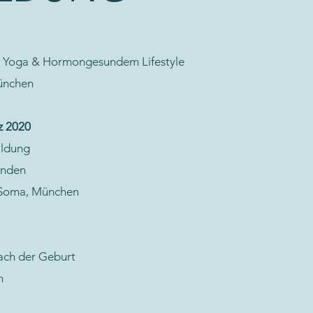
 Yoga & Hormongesundem Lifestyle
ünchen
z 2020
ildung
unden
 Soma, München
ach der Geburt
n