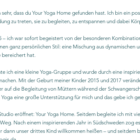
ich sehr, dass du Your Yoga Home gefunden hast.
Ich bin ein po
ndung zu treten, sie zu begleiten, zu entspannen und dabei Kör
– ich war sofort begeistert von der besonderen Kombination a
nen ganz persönlichen Stil: eine Mischung aus dynamischen 
bereichert hat.
e ich eine kleine Yoga-Gruppe und wurde durch eine inspiri
achen. Mit der Geburt meiner Kinder 2015 und 2017 veränd
ker auf die Begleitung von Müttern während der Schwangerscha
ar Yoga eine große Unterstützung für mich und das gebe ich ge
tudio eröffnet: Your Yoga Home. Seitdem begleite ich mit vi
-Weg. Nach einem inspirierenden Jahr in Südschweden zog es
r dann unser drittes Kind willkommen heißen – und seitdem b
ogis da.