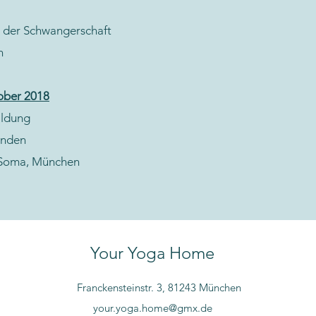
 der Schwangerschaft
n
ober 2018
ildung
unden
 Soma, München
Your Yoga Home
Franckensteinstr. 3, 81243 München
your.yoga.home@gmx.de