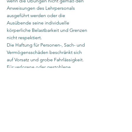
wenn die Übungen nicht gemäß den
Anweisungen des Lehrpersonals
ausgeführt werden oder die
Ausübende seine individuelle
körperliche Belastbarkeit und Grenzen
nicht respektiert.
Die Haftung für Personen-, Sach- und
Vermögensschäden beschränkt sich
auf Vorsatz und grobe Fahrlässigkeit.
Für verlorene oder gestohlene
Wertgegenstände kann keinerlei
Haftung übernommen werden.
Es gilt die Hausordnung des
Veranstaltungsortes.